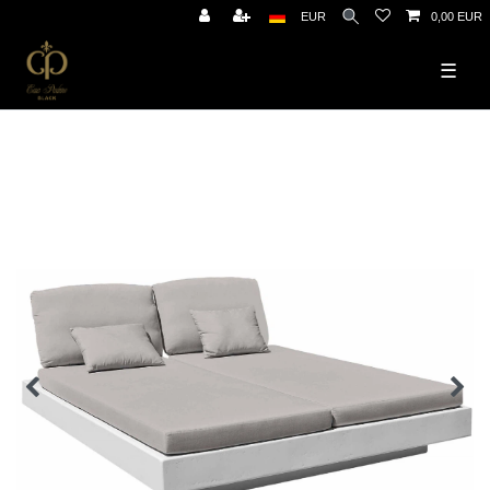
EUR
0,00 EUR
☰