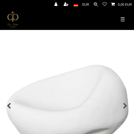
EUR
0,00 EUR
☰