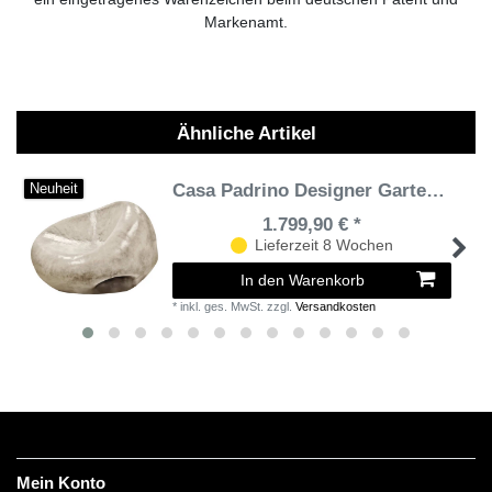
Markenamt.
Ähnliche Artikel
Casa Padrino Designer Gartensessel Antik Grau 100 x 110 x H. 70 cm - Wetterbeständiger Garten Terrassen Sessel - Hotel Möbel - Luxus Qualität
Neuheit
1.799,90 € *
Lieferzeit 8 Wochen
In den Warenkorb
*
inkl. ges. MwSt.
zzgl.
Versandkosten
Mein Konto