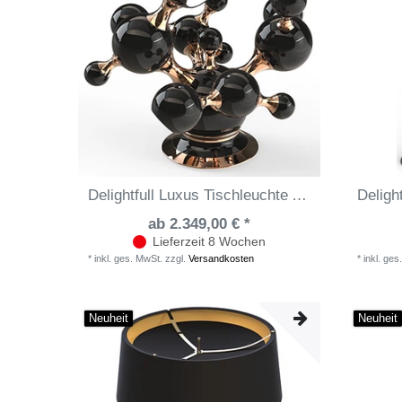
Delightfull Luxus Tischleuchte Atomic
ab 2.349,00 € *
Lieferzeit 8 Wochen
*
inkl. ges. MwSt.
zzgl.
Versandkosten
*
inkl. ges
Neuheit
Neuheit