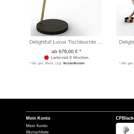
Delightfull Luxus Tischleuchte Marcus
ab 679,00 € *
Lieferzeit 8 Wochen
*
inkl. ges. MwSt.
zzgl.
Versandkosten
*
inkl. ges
Mein Konto
CPBlack
Mein Konto
Wunschliste