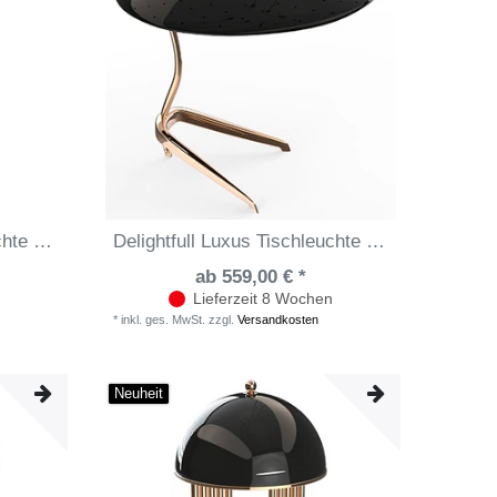
Delightfull Luxus Tischleuchte Donna
Delightfull Luxus Tischleuchte Meola
ab 559,00 € *
Lieferzeit 8 Wochen
*
inkl. ges. MwSt.
zzgl.
Versandkosten
Neuheit