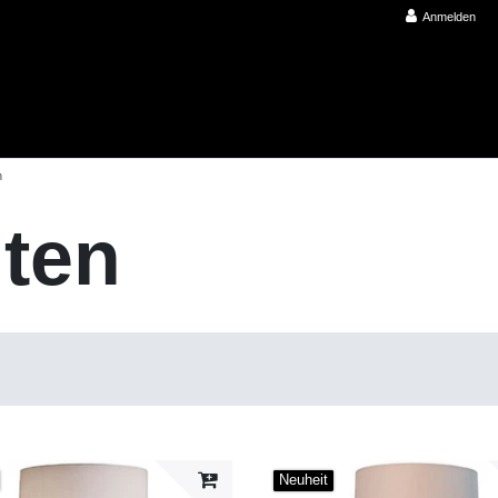
Anmelden
n
hten
Neuheit