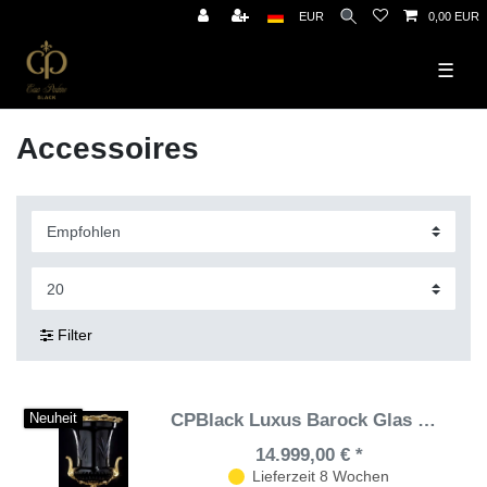
EUR
0,00 EUR
☰
Accessoires
Filter
CPBlack Luxus Barock Glas Vase by Casa Padrino Schwarz / Antik Gold - Barockstil Blumenvase mit 24 Karat Vergoldung - Prunkvolle Exklusive Barock Schloß Deko Accessoires
Neuheit
14.999,00 € *
Lieferzeit 8 Wochen