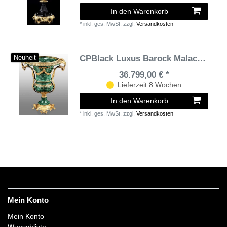
In den Warenkorb
*
inkl. ges. MwSt.
zzgl.
Versandkosten
CPBlack Luxus Barock Malachit Vase Grün / Gold - Prunkvolle Exklusive Barock Schloß Deko Accessoires
Neuheit
36.799,00 € *
Lieferzeit 8 Wochen
In den Warenkorb
*
inkl. ges. MwSt.
zzgl.
Versandkosten
Mein Konto
Mein Konto
Wunschliste