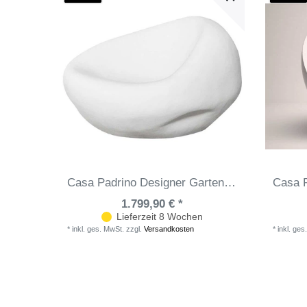
Casa Padrino Designer Gartensessel Matt Weiß 100 x 110 x H. 70 cm - Wetterbeständiger Garten Terrassen Sessel - Hotel Möbel - Luxus Qualität
1.799,90 € *
Lieferzeit 8 Wochen
*
inkl. ges. MwSt.
zzgl.
Versandkosten
*
inkl. ges