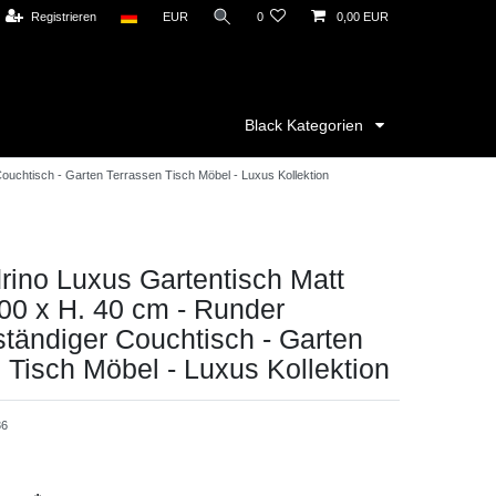
Registrieren
EUR
0
0,00 EUR
Black Kategorien
uchtisch - Garten Terrassen Tisch Möbel - Luxus Kollektion
ino Luxus Gartentisch Matt
00 x H. 40 cm - Runder
tändiger Couchtisch - Garten
 Tisch Möbel - Luxus Kollektion
36