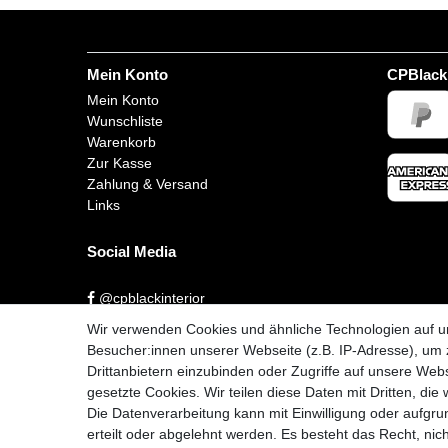
Mein Konto
CPBlack
Mein Konto
Wunschliste
Warenkorb
Zur Kasse
Zahlung & Versand
Links
Social Media
@cpblackinterior
Wir verwenden Cookies und ähnliche Technologien auf 
@cpblackinterior
Besucher:innen unserer Webseite (z.B. IP-Adresse), um z
Drittanbietern einzubinden oder Zugriffe auf unsere Webs
gesetzte Cookies. Wir teilen diese Daten mit Dritten, die
Die Datenverarbeitung kann mit Einwilligung oder aufgru
Impressum
D
erteilt oder abgelehnt werden. Es besteht das Recht, nich