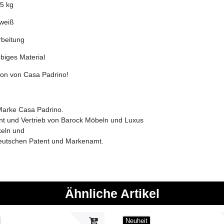
,5 kg
 weiß
rbeitung
ebiges Material
ion von Casa Padrino!
 Marke Casa Padrino.
ent und Vertrieb von Barock Möbeln und Luxus
keln und
eutschen Patent und Markenamt.
Ähnliche Artikel
Neuheit