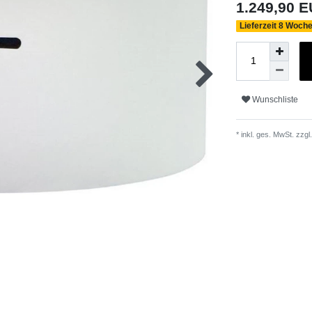
1.249,90 
Lieferzeit 8 Woch
Wunschliste
* inkl. ges. MwSt. zzgl.