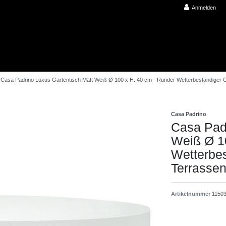
Anmelden
Casa Padrino Luxus Gartentisch Matt Weiß Ø 100 x H. 40 cm - Runder Wetterbeständiger Co
Casa Padrino
Casa Padr
Weiß Ø 1
Wetterbes
Terrassen
Artikelnummer
1150