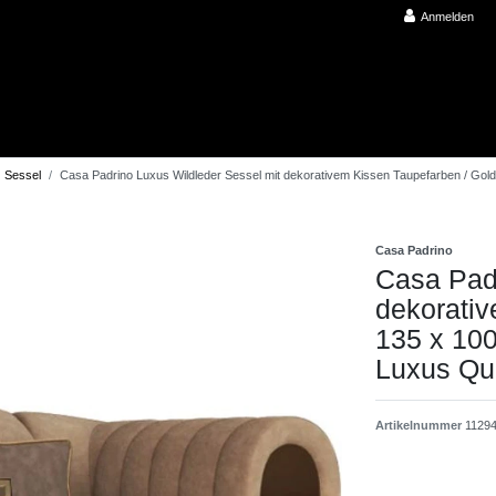
Anmelden
Sessel
Casa Padrino Luxus Wildleder Sessel mit dekorativem Kissen Taupefarben / Gold 1
Casa Padrino
Casa Padr
dekorativ
135 x 100
Luxus Qua
Artikelnummer
1129