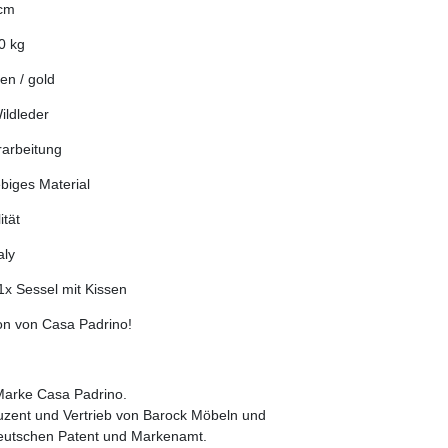
cm
0 kg
en / gold
ildleder
rarbeitung
ebiges Material
tät
aly
1x Sessel mit Kissen
ion von Casa Padrino!
 Marke Casa Padrino.
duzent und Vertrieb von Barock Möbeln und
eutschen Patent und Markenamt.