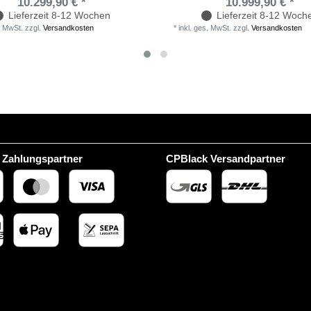
10.299,90 € *
10.999,90 € *
Lieferzeit 8-12 Wochen
Lieferzeit 8-12 Woch
. MwSt.
zzgl.
Versandkosten
*
inkl. ges. MwSt.
zzgl.
Versandkosten
 Zahlungspartner
CPBlack Versandpartner