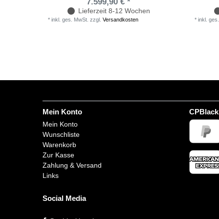
7.599,90 € *
Lieferzeit 8-12 Wochen
*
inkl. ges. MwSt.
zzgl.
Versandkosten
*
inkl. ges
Mein Konto
CPBlack
Mein Konto
Wunschliste
Warenkorb
Zur Kasse
Zahlung & Versand
Links
Social Media