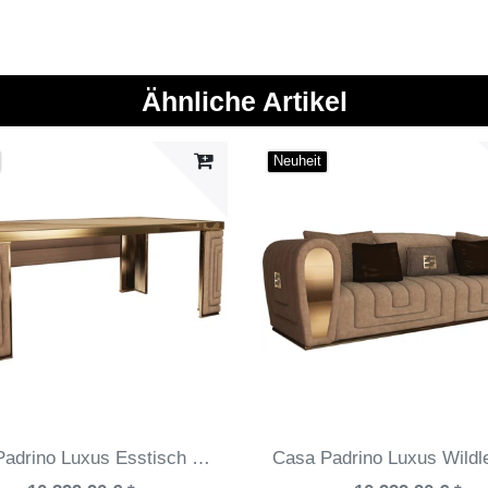
Ähnliche Artikel
Neuheit
Casa Padrino Luxus Esstisch Gold / Taupe / Weiß 200 x 110 x H. 78 cm - Moderner Esszimmertisch mit Estremoz Marmorplatte - Hotel Möbel - Luxus Qualität - Made in Italy