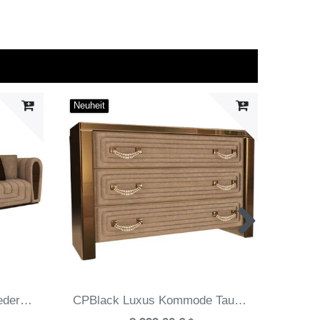
Neuheit
Neuheit
Casa Padrino Luxus Wildleder Sofa mit dekorativen Kissen Taupefarben / Gold 260 x 100 x H. 76 cm - Hotel Möbel - Luxus Qualität - Made in Italy
CPBlack Luxus Kommode Taupefarben / Gold - Verspiegelte Kommode mit 3 Schubladen und Swarovski Perlen