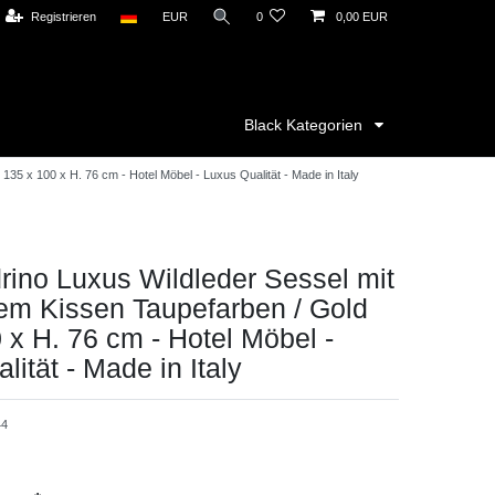
Registrieren
EUR
0
0,00 EUR
Black Kategorien
35 x 100 x H. 76 cm - Hotel Möbel - Luxus Qualität - Made in Italy
ino Luxus Wildleder Sessel mit
em Kissen Taupefarben / Gold
 x H. 76 cm - Hotel Möbel -
lität - Made in Italy
44