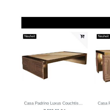
Neuheit
Neuheit
Casa Padrino Luxus Couchtisch Weiß / Gold / Taupe 160 x 90 x H. 36 cm - Moderner Wohnzimmertisch mit Calacatta Marmorplatte - Hotel Möbel - Luxus Qualität - Made in Italy