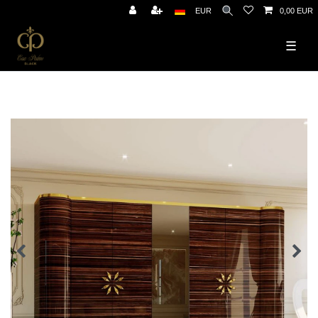
EUR
0,00 EUR
☰